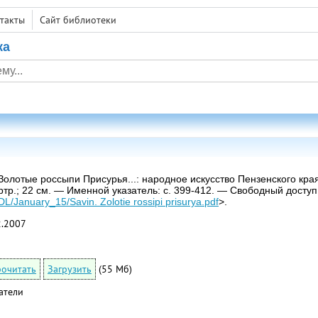
такты
Сайт библиотеки
ка
олотые россыпи Присурья...: народное искусство Пензенского края 
., портр.; 22 см. — Именной указатель: с. 399-412. — Свободный дост
u/DL/January_15/Savin. Zolotie rossipi prisurya.pdf
>.
2.2007
очитать
Загрузить
(55 Мб)
атели