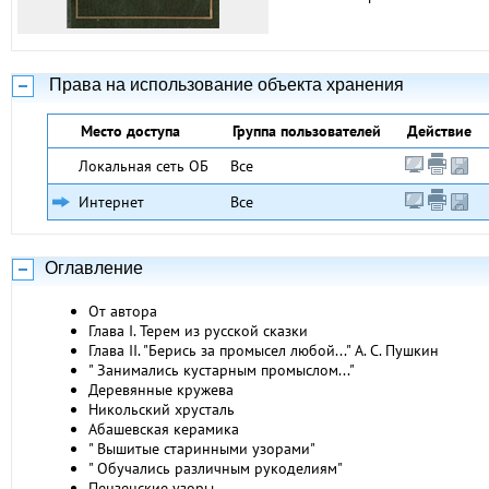
Права на использование объекта хранения
Место доступа
Группа пользователей
Действие
Локальная сеть ОБ
Все
Интернет
Все
Оглавление
От автора
Глава I. Терем из русской сказки
Глава II. "Берись за промысел любой..." А. С. Пушкин
" Занимались кустарным промыслом..."
Деревянные кружева
Никольский хрусталь
Абашевская керамика
" Вышитые старинными узорами"
" Обучались различным рукоделиям"
Пензенские узоры