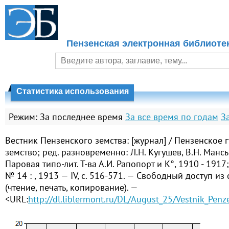
Пензенская электронная библиоте
Статистика использования
Режим:
За последнее время
За все время по годам
З
Вестник Пензенского земства: [журнал] / Пензенское 
земство; ред. разновременно: Л.Н. Кугушев, В.Н. Манс
Паровая типо-лит. Т-ва А.И. Рапопорт и К°, 1910 - 1917;
№ 14 : , 1913 — IV, с. 516-571. — Свободный доступ из
(чтение, печать, копирование). —
<URL:
http://dl.liblermont.ru/DL/August_25/Vestnik_Pe