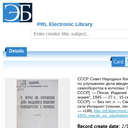
PRL Electronic Library
Details
Card
СССР. Совет Народных Ко
по улучшению дела введе
севооборотов в колхозах:
СССР]. — Пенза: Издание 
знамя", 1945 — 27 с.; 15 
СССР). — Без тит. л. — С
сети Интернет (чтение, пе
— <URL:
http://dl.liblermon
15/O_merah_po_uluchsheni
Record create date:
2/