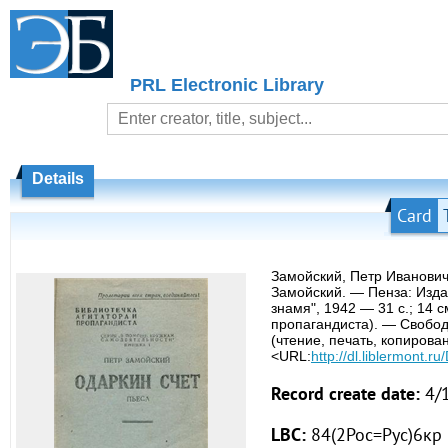
PRL Electronic Library
Details
Card
Замойский, Петр Иванович.
Замойский. — Пенза: Изда
знамя", 1942 — 31 с.; 14 
пропагандиста). — Свобод
(чтение, печать, копирова
<URL:
http://dl.liblermont.r
Record create date:
4/
LBC:
84(2Рос=Рус)6кр