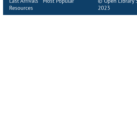
Last Arrivals
Most Popular
©
Open Library
Resources
2023