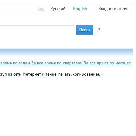
Русский
English
Вход в систему
?
 время по годам
За все время по кварталам
За все время по месяцам
 доступ из сети Интернет (чтение, печать, копирование). —