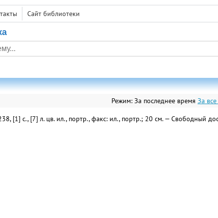
такты
Сайт библиотеки
ка
Режим:
За последнее время
За все
238, [1] с., [7] л. цв. ил., портр., факс: ил., портр.; 20 см. — Свободный