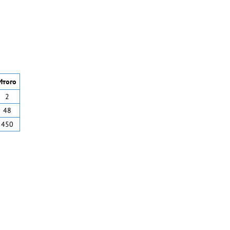
Итого
2
48
450