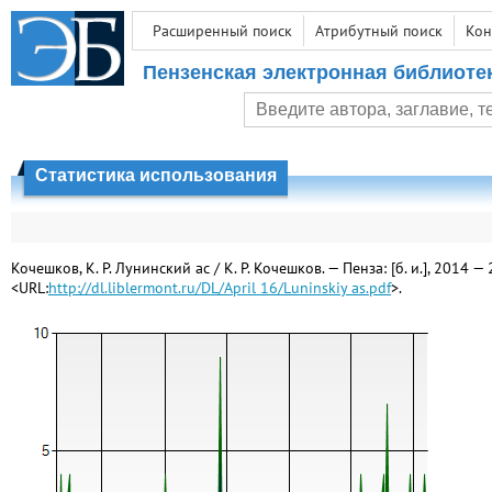
Расширенный поиск
Атрибутный поиск
Кон
Пензенская электронная библиоте
Статистика использования
Кочешков, К. Р. Лунинский ас / К. Р. Кочешков. — Пенза: [б. и.], 2014 — 
<URL:
http://dl.liblermont.ru/DL/April 16/Luninskiy as.pdf
>.